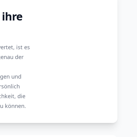
ihre
rtet, ist es
genau der
ngen und
rsönlich
hkeit, die
zu können.