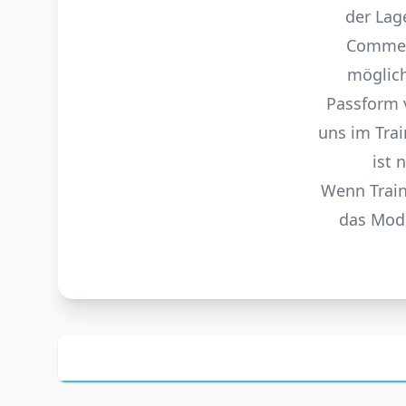
der Lag
Commerc
möglich
Passform 
uns im Trai
ist 
Wenn Train
das Mode