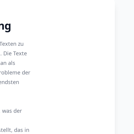
ung
 Texten zu
 Die Texte
an als
Probleme der
endsten
, was der
ellt, das in