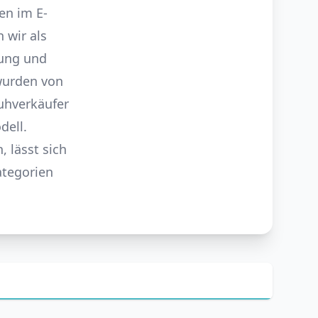
en im E-
 wir als
rung und
wurden von
huhverkäufer
dell.
 lässt sich
ategorien