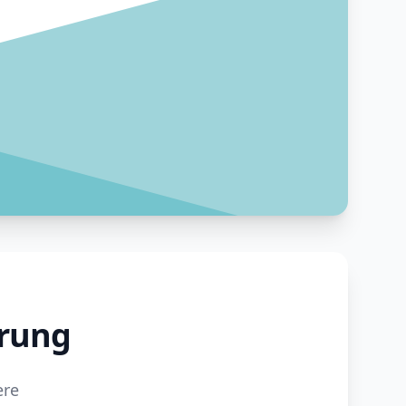
erung
ere