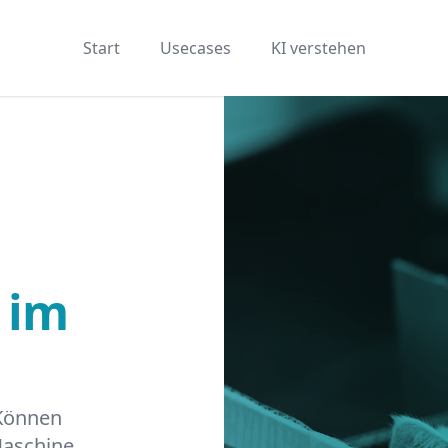
Start
Usecases
KI verstehen
 im
Können
Maschine